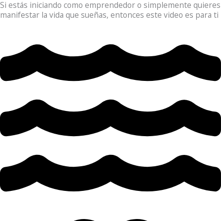
Si estás iniciando como emprendedor o simplemente quieres
manifestar la vida que sueñas, entonces este video es para ti