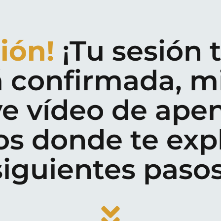
ión!
¡Tu sesión 
á confirmada, mi
e vídeo de ape
s donde te expl
siguientes pasos