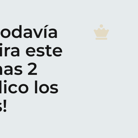
todavía
ra este
nas 2
ico los
!