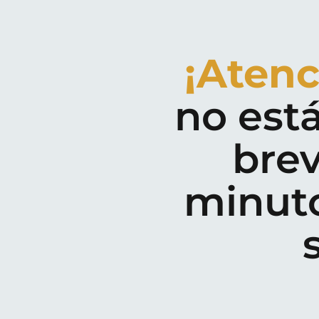
¡Atenc
no est
brev
minuto