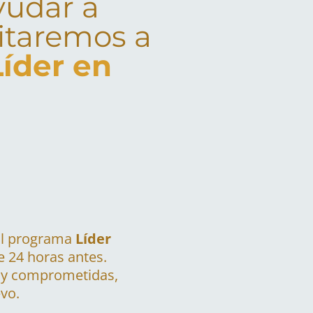
yudar a
vitaremos a
íder en
 al programa
Líder
e 24 horas antes.
muy comprometidas,
vo.